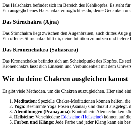
Das Halschakra befindet sich im Bereich des Kehlkopfes. Es steht fü
Ein ausgeglichenes Halschakra ermöglicht es dir, deine Gedanken un
Das Stirnchakra (Ajna)
Das Stirnchakra liegt zwischen den Augenbrauen, auch drittes Auge gen
Ein offenes Stirnchakra hilft dir, deine Intuition zu nutzen und tiefer
Das Kronenchakra (Sahasrara)
Das Kronenchakra befindet sich am Scheitelpunkt des Kopfes. Es steh
Kronenchakra lässt dich Einssein und Verbundenheit mit dem Univer
Wie du deine Chakren ausgleichen kannst
Es gibt viele Methoden, um die Chakren auszugleichen. Hier sind ein
Meditation
: Spezielle Chakra-Meditationen können helfen, die
Yoga
: Bestimmte Yoga-Posen (Asanas) sind darauf ausgelegt, 
Atemübungen (Pranayama)
: Kontrollierte Atemtechniken kö
Heilsteine
: Verschiedene
Edelsteine (Heilsteine)
können auf die
Farben und Klänge
: Jede Farbe und jeder Klang kann ein bes