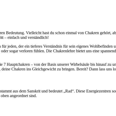
ren Bedeutung. Vielleicht hast du schon einmal von Chakren gehört, abe
ritt – einfach und verständlich!
rn für jeden, der ein tieferes Verständnis für sein eigenes Wohlbefinde
en oder sogar verloren fühlen. Die Chakrenlehre bietet uns eine spannen
die 7 Hauptchakren – von der Basis unserer Wirbelsäule bis hinauf zu u
 deine Chakren ins Gleichgewicht zu bringen. Bereit? Dann lass uns lo
tammt aus dem Sanskrit und bedeutet „Rad“. Diese Energiezentren sorg
 oben angeordnet sind.