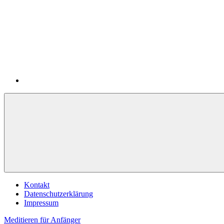
Zum
RSS-
Inhalt
Feed
springen
Kontakt
Datenschutzerklärung
Impressum
Meditieren für Anfänger