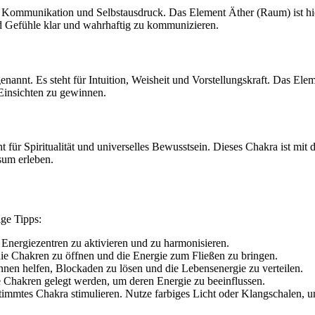
r Kommunikation und Selbstausdruck. Das Element Äther (Raum) ist hie
d Gefühle klar und wahrhaftig zu kommunizieren.
annt. Es steht für Intuition, Weisheit und Vorstellungskraft. Das Eleme
e Einsichten zu gewinnen.
t für Spiritualität und universelles Bewusstsein. Dieses Chakra ist mi
sum erleben.
ige Tipps:
 Energiezentren zu aktivieren und zu harmonisieren.
die Chakren zu öffnen und die Energie zum Fließen zu bringen.
nnen helfen, Blockaden zu lösen und die Lebensenergie zu verteilen.
 Chakren gelegt werden, um deren Energie zu beeinflussen.
timmtes Chakra stimulieren. Nutze farbiges Licht oder Klangschalen, u