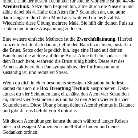
finden. Eine der besten Techniken für solche Momente ist die
4-7-8-
Atemtechnik
. Setze dich bequem hin, atme durch die Nase ein und
zähle dabei bis 4. Halte den Atem für 7 Sekunden an, und atme
dann langsam durch den Mund aus, während du bis 8 zählst.
Wiederhole diese Übung mehrere Male. Sie hilft dir, deinen Puls zu
senken und innere Anspannung zu lösen.
Eine weitere einfache Methode ist die
Zwerchfellatmung
. Hierbei
konzentrierst du dich darauf, tief in den Bauch zu atmen, anstatt in
die Brust. Setze oder lege dich hin, lege eine Hand auf deinen
Bauch und die andere auf deine Brust. Atme tief ein, sodass sich
dein Bauch hebt, während die Brust ruhig bleibt. Diese Art des
Atmens aktiviert den Parasympathikus, der für Entspannung
zuständig ist, und reduziert Stress.
Wenn du dich in einer besonders stressigen Situation befindest,
kannst du auch die
Box-Breathing-Technik
ausprobieren. Dabei
atmest du vier Sekunden lang ein, hältst den Atem vier Sekunden
an, atmest vier Sekunden aus und hältst den Atem wieder für vier
Sekunden an. Diese Übung bringt deinen Atemrhythmus in Balance
und gibt dir das Gefühl von Kontrolle.
Mit diesen Atemübungen kannst du auch während langer Reisen
oder in stressigen Momenten schnell Ruhe finden und deine
Gedanken ordnen.