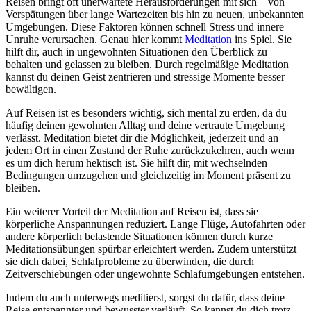
Reisen bringt oft unerwartete Herausforderungen mit sich – von
Verspätungen über lange Wartezeiten bis hin zu neuen, unbekannten
Umgebungen. Diese Faktoren können schnell Stress und innere
Unruhe verursachen. Genau hier kommt
Meditation
ins Spiel. Sie
hilft dir, auch in ungewohnten Situationen den Überblick zu
behalten und gelassen zu bleiben. Durch regelmäßige Meditation
kannst du deinen Geist zentrieren und stressige Momente besser
bewältigen.
Auf Reisen ist es besonders wichtig, sich mental zu erden, da du
häufig deinen gewohnten Alltag und deine vertraute Umgebung
verlässt. Meditation bietet dir die Möglichkeit, jederzeit und an
jedem Ort in einen Zustand der Ruhe zurückzukehren, auch wenn
es um dich herum hektisch ist. Sie hilft dir, mit wechselnden
Bedingungen umzugehen und gleichzeitig im Moment präsent zu
bleiben.
Ein weiterer Vorteil der Meditation auf Reisen ist, dass sie
körperliche Anspannungen reduziert. Lange Flüge, Autofahrten oder
andere körperlich belastende Situationen können durch kurze
Meditationsübungen spürbar erleichtert werden. Zudem unterstützt
sie dich dabei, Schlafprobleme zu überwinden, die durch
Zeitverschiebungen oder ungewohnte Schlafumgebungen entstehen.
Indem du auch unterwegs meditierst, sorgst du dafür, dass deine
Reise entspannter und bewusster verläuft. So kannst du dich trotz