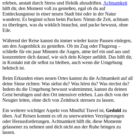
erleben, anstatt durch Stress und Hektik abzudriften.
Achtsamkeit
hilft dir, den Moment voll zu genießen, egal ob du auf
Entdeckungstour in einer neuen Stadt bist oder in der Natur
wanderst. Es beginnt schon beim Packen: Nimm dir Zeit, achtsam
zu überlegen, was du wirklich brauchst, und packe bewusst, ohne
Eile.
Während der Reise kannst du immer wieder kurze Pausen einlegen,
um den Augenblick zu genießen. Ob im Zug oder Flugzeug –
schließe für ein paar Minuten die Augen, atme tief ein und aus und
konzentriere dich darauf, wie sich dein Körper anfühlt. Das hilft dir,
in Kontakt mit dir selbst zu bleiben, auch wenn die Umgebung
hektisch ist.
Beim Erkunden eines neuen Ortes kannst du die Achtsamkeit auf all
deine Sinne richten: Was siehst du? Was hörst du? Was riechst du?
Indem du die Umgebung bewusst wahrnimmst, kannst du deinen
Geist beruhigen und den Ort intensiver erleben. Lass dich von der
Neugier leiten, ohne dich von Zeitdruck stressen zu lassen.
Ein weiterer wichtiger Aspekt von Mindful Travel ist,
Geduld
zu
üben. Auf Reisen kommt es oft zu unerwarteten Verzögerungen
oder Herausforderungen. Achtsamkeit hilft dir, diese Momente
gelassener zu nehmen und dich nicht aus der Ruhe bringen zu
lassen.