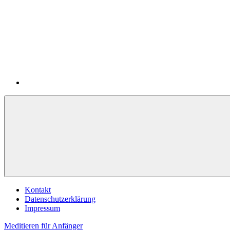
Zum
RSS-
Inhalt
Feed
springen
Kontakt
Datenschutzerklärung
Impressum
Meditieren für Anfänger