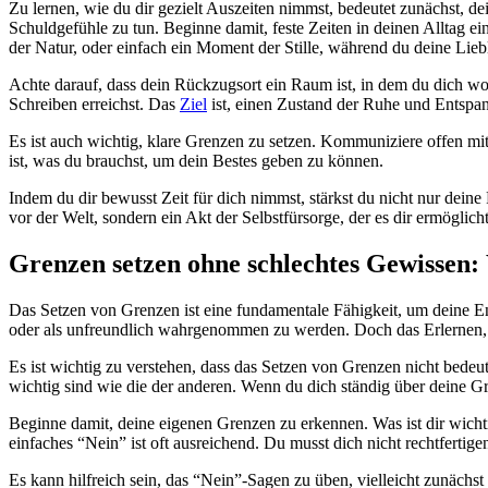
Zu lernen, wie du dir gezielt Auszeiten nimmst, bedeutet zunächst, de
Schuldgefühle zu tun. Beginne damit, feste Zeiten in deinen Alltag e
der Natur, oder einfach ein Moment der Stille, während du deine Liebli
Achte darauf, dass dein Rückzugsort ein Raum ist, in dem du dich woh
Schreiben erreichst. Das
Ziel
ist, einen Zustand der Ruhe und Entsp
Es ist auch wichtig, klare Grenzen zu setzen. Kommuniziere offen mi
ist, was du brauchst, um dein Bestes geben zu können.
Indem du dir bewusst Zeit für dich nimmst, stärkst du nicht nur deine
vor der Welt, sondern ein Akt der Selbstfürsorge, der es dir ermögli
Grenzen setzen ohne schlechtes Gewissen
:
Das Setzen von Grenzen ist eine fundamentale Fähigkeit, um deine Ene
oder als unfreundlich wahrgenommen zu werden. Doch das Erlernen, “
Es ist wichtig zu verstehen, dass das Setzen von Grenzen nicht bedeut
wichtig sind wie die der anderen. Wenn du dich ständig über deine G
Beginne damit, deine eigenen Grenzen zu erkennen. Was ist dir wicht
einfaches “Nein” ist oft ausreichend. Du musst dich nicht rechtfert
Es kann hilfreich sein, das “Nein”-Sagen zu üben, vielleicht zunäch