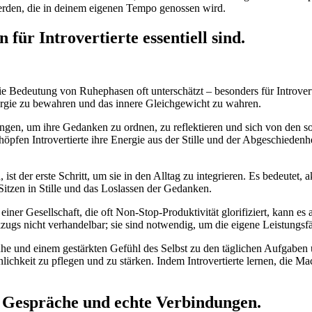
erden, die in deinem eigenen Tempo genossen wird.
ür Introvertierte essentiell sind.
d die Bedeutung von Ruhephasen oft unterschätzt – besonders für Introve
ergie zu bewahren und das innere Gleichgewicht zu wahren.
bringen, um ihre Gedanken zu ordnen, zu reflektieren und sich von den s
chöpfen Introvertierte ihre Energie aus der Stille und der Abgeschieden
 der erste Schritt, um sie in den Alltag zu integrieren. Es bedeutet, akt
Sitzen in Stille und das Loslassen der Gedanken.
iner Gesellschaft, die oft Non-Stop-Produktivität glorifiziert, kann es
kzugs nicht verhandelbar; sie sind notwendig, um die eigene Leistungsf
he und einem gestärkten Gefühl des Selbst zu den täglichen Aufgaben u
lichkeit zu pflegen und zu stärken. Indem Introvertierte lernen, die M
le Gespräche und echte Verbindungen.