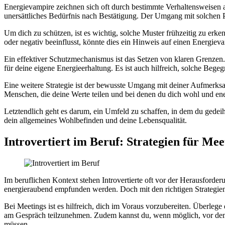
Energievampire zeichnen sich oft durch bestimmte Verhaltensweisen
unersättliches Bedürfnis nach Bestätigung. Der Umgang mit solchen P
Um dich zu schützen, ist es wichtig, solche Muster frühzeitig zu erk
oder negativ beeinflusst, könnte dies ein Hinweis auf einen Energieva
Ein effektiver Schutzmechanismus ist das Setzen von klaren Grenzen.
für deine eigene Energieerhaltung. Es ist auch hilfreich, solche Bege
Eine weitere Strategie ist der bewusste Umgang mit deiner Aufmerksa
Menschen, die deine Werte teilen und bei denen du dich wohl und ene
Letztendlich geht es darum, ein Umfeld zu schaffen, in dem du gedeih
dein allgemeines Wohlbefinden und deine Lebensqualität.
Introvertiert im Beruf
: Strategien für Me
Im beruflichen Kontext stehen Introvertierte oft vor der Herausforde
energieraubend empfunden werden. Doch mit den richtigen Strategien k
Bei Meetings ist es hilfreich, dich im Voraus vorzubereiten. Überlege 
am Gespräch teilzunehmen. Zudem kannst du, wenn möglich, vor dem M
müssen.