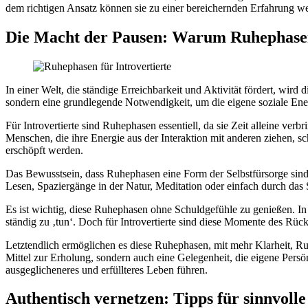
dem richtigen Ansatz können sie zu einer bereichernden Erfahrung w
Die Macht der Pausen
: Warum Ruhephasen f
In einer Welt, die ständige Erreichbarkeit und Aktivität fördert, wir
sondern eine grundlegende Notwendigkeit, um die eigene soziale En
Für Introvertierte sind Ruhephasen essentiell, da sie Zeit alleine ver
Menschen, die ihre Energie aus der Interaktion mit anderen ziehen, s
erschöpft werden.
Das Bewusstsein, dass Ruhephasen eine Form der Selbstfürsorge sind, ist
Lesen, Spaziergänge in der Natur, Meditation oder einfach durch das 
Es ist wichtig, diese Ruhephasen ohne Schuldgefühle zu genießen. In e
ständig zu ‚tun‘. Doch für Introvertierte sind diese Momente des Rüc
Letztendlich ermöglichen es diese Ruhephasen, mit mehr Klarheit, Ru
Mittel zur Erholung, sondern auch eine Gelegenheit, die eigene Persön
ausgeglicheneres und erfüllteres Leben führen.
Authentisch vernetzen
: Tipps für sinnvol