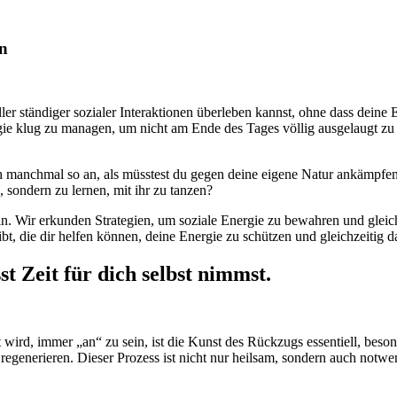
en
oller ständiger sozialer Interaktionen überleben kannst, ohne dass deine 
ergie klug zu managen, um nicht am Ende des Tages völlig ausgelaugt zu
sich manchmal so an, als müsstest du gegen deine eigene Natur ankämpfe
, sondern zu lernen, mit ihr zu tanzen?
 ein. Wir erkunden Strategien, um soziale Energie zu bewahren und gleic
ibt, die dir helfen können, deine Energie zu schützen und gleichzeitig 
st Zeit für dich selbst nimmst.
 wird, immer „an“ zu sein, ist die Kunst des Rückzugs essentiell, besond
regenerieren. Dieser Prozess ist nicht nur heilsam, sondern auch notw