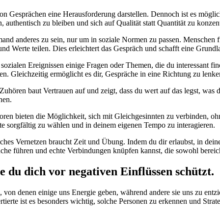
on Gesprächen eine Herausforderung darstellen. Dennoch ist es mögli
, authentisch zu bleiben und sich auf Qualität statt Quantität zu konzent
, jemand anderes zu sein, nur um in soziale Normen zu passen. Menschen
n und Werte teilen. Dies erleichtert das Gespräch und schafft eine Grun
r sozialen Ereignissen einige Fragen oder Themen, die du interessant f
n. Gleichzeitig ermöglicht es dir, Gespräche in eine Richtung zu lenken
Zuhören baut Vertrauen auf und zeigt, dass du wert auf das legst, was
nen.
en bieten die Möglichkeit, sich mit Gleichgesinnten zu verbinden, ohn
e sorgfältig zu wählen und in deinem eigenen Tempo zu interagieren.
ntisches Vernetzen braucht Zeit und Übung. Indem du dir erlaubst, in 
spräche führen und echte Verbindungen knüpfen kannst, die sowohl bereic
e du dich vor negativen Einflüssen schützt.
 von denen einige uns Energie geben, während andere sie uns zu entz
ertierte ist es besonders wichtig, solche Personen zu erkennen und Stra