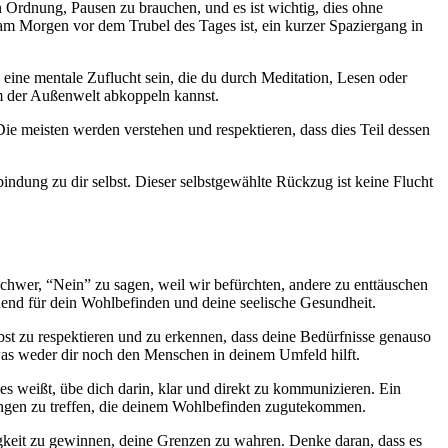
in Ordnung, Pausen zu brauchen, und es ist wichtig, dies ohne
e am Morgen vor dem Trubel des Tages ist, ein kurzer Spaziergang in
 eine mentale Zuflucht sein, die du durch Meditation, Lesen oder
m der Außenwelt abkoppeln kannst.
ie meisten werden verstehen und respektieren, dass dies Teil dessen
bindung zu dir selbst. Dieser selbstgewählte Rückzug ist keine Flucht
schwer, “Nein” zu sagen, weil wir befürchten, andere zu enttäuschen
end für dein Wohlbefinden und deine seelische Gesundheit.
lbst zu respektieren und zu erkennen, dass deine Bedürfnisse genauso
 was weder dir noch den Menschen in deinem Umfeld hilft.
s weißt, übe dich darin, klar und direkt zu kommunizieren. Ein
idungen zu treffen, die deinem Wohlbefinden zugutekommen.
higkeit zu gewinnen, deine Grenzen zu wahren. Denke daran, dass es