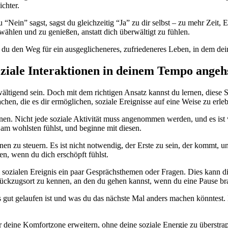
ichter.
Nein” sagst, sagst du gleichzeitig “Ja” zu dir selbst – zu mehr Zeit, E
wählen und zu genießen, anstatt dich überwältigt zu fühlen.
 du den Weg für ein ausgeglicheneres, zufriedeneres Leben, in dem dein
oziale Interaktionen in deinem Tempo angehs
rwältigend sein. Doch mit dem richtigen Ansatz kannst du lernen, diese
hen, die es dir ermöglichen, soziale Ereignisse auf eine Weise zu erlebe
nnen. Nicht jede soziale Aktivität muss angenommen werden, und es ist 
 am wohlsten fühlst, und beginne mit diesen.
nen zu steuern. Es ist nicht notwendig, der Erste zu sein, der kommt, und
en, wenn du dich erschöpft fühlst.
 sozialen Ereignis ein paar Gesprächsthemen oder Fragen. Dies kann di
Rückzugsort zu kennen, an den du gehen kannst, wenn du eine Pause br
as gut gelaufen ist und was du das nächste Mal anders machen könntest. 
r deine Komfortzone erweitern, ohne deine soziale Energie zu überstrap