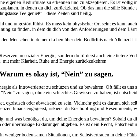
ine eigenen Bedürfnisse zu erkennen und zu akzeptieren. Es ist völlig 
inzuplanen, in denen du dich zurückziehst. Ob das nun die stille Stund
ngstasse Tee genießt – diese Zeiten sind heilig.
l und ungestört fühlst. Es muss kein physischer Ort sein; es kann auch
annung zu finden, in dem du dich von den Anforderungen und dem Lär
t den Menschen in deinem Leben über dein Bedürfnis nach Alleinzeit. D
 Reserven an sozialer Energie, sondern du förderst auch eine tiefere Ver
cht, mit mehr Klarheit, Ruhe und Energie zurückzukehren.
 Warum es okay ist, “Nein” zu sagen.
rgie als Introvertierter zu schützen und zu bewahren. Oft fällt es uns 
Nein” zu sagen, ohne ein schlechtes Gewissen zu haben, ist entscheid
et, egoistisch oder abweisend zu sein. Vielmehr geht es darum, sich se
renzen hinaus engagierst, riskierst du Erschöpfung und Resentiments,
ig, und was benötigst du, um deine Energie zu bewahren? Sobald du die
igen oder übermäßige Erklärungen abgeben. Es ist dein Recht, Entsche
st in weniger bedeutsamen Situationen, um Selbstvertrauen in deine Fä