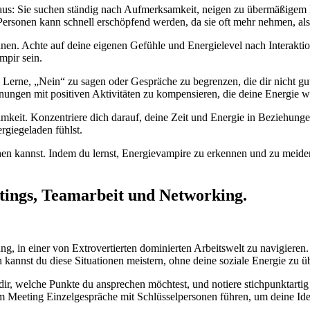
 aus: Sie suchen ständig nach Aufmerksamkeit, neigen zu übermäßigem 
ersonen kann schnell erschöpfend werden, da sie oft mehr nehmen, als
ennen. Achte auf deine eigenen Gefühle und Energielevel nach Interakt
mpir sein.
 Lerne, „Nein“ zu sagen oder Gespräche zu begrenzen, die dir nicht g
gnungen mit positiven Aktivitäten zu kompensieren, die deine Energie wi
mkeit. Konzentriere dich darauf, deine Zeit und Energie in Beziehungen
rgiegeladen fühlst.
en kannst. Indem du lernst, Energievampire zu erkennen und zu meiden,
etings, Teamarbeit und Networking.
rung, in einer von Extrovertierten dominierten Arbeitswelt zu navigier
annst du diese Situationen meistern, ohne deine soziale Energie zu üb
dir, welche Punkte du ansprechen möchtest, und notiere stichpunktartig d
eeting Einzelgespräche mit Schlüsselpersonen führen, um deine Ideen