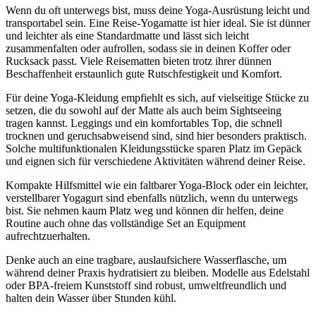
Wenn du oft unterwegs bist, muss deine Yoga-Ausrüstung leicht und
transportabel sein. Eine Reise-Yogamatte ist hier ideal. Sie ist dünner
und leichter als eine Standardmatte und lässt sich leicht
zusammenfalten oder aufrollen, sodass sie in deinen Koffer oder
Rucksack passt. Viele Reisematten bieten trotz ihrer dünnen
Beschaffenheit erstaunlich gute Rutschfestigkeit und Komfort.
Für deine Yoga-Kleidung empfiehlt es sich, auf vielseitige Stücke zu
setzen, die du sowohl auf der Matte als auch beim Sightseeing
tragen kannst. Leggings und ein komfortables Top, die schnell
trocknen und geruchsabweisend sind, sind hier besonders praktisch.
Solche multifunktionalen Kleidungsstücke sparen Platz im Gepäck
und eignen sich für verschiedene Aktivitäten während deiner Reise.
Kompakte Hilfsmittel wie ein faltbarer Yoga-Block oder ein leichter,
verstellbarer Yogagurt sind ebenfalls nützlich, wenn du unterwegs
bist. Sie nehmen kaum Platz weg und können dir helfen, deine
Routine auch ohne das vollständige Set an Equipment
aufrechtzuerhalten.
Denke auch an eine tragbare, auslaufsichere Wasserflasche, um
während deiner Praxis hydratisiert zu bleiben. Modelle aus Edelstahl
oder BPA-freiem Kunststoff sind robust, umweltfreundlich und
halten dein Wasser über Stunden kühl.