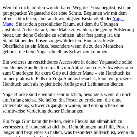
Wenn du dich auf den wunderbaren Weg des Yoga begibst, ist eine
gut gepackte Yogatasche der erste Schritt. Beginnen wir mit dem
offensichtlichsten, aber auch wichtigsten Bestandteil: der
Yoga-
Matte
. Sie ist dein persönlicher Raum, auf dem du Übungen
ausführst. Achte darauf, eine Matte zu wählen, die genug Polsterung
bietet, um deine Gelenke zu schützen, aber fest genug ist, um
Stabilität bei den Posen zu gewährleisten. Eine rutschfeste
Oberfläche ist ein Muss, besonders wenn du zu den Menschen
gehörst, die beim Yoga schnell ins Schwitzen kommen.
Ein weiteres unverzichtbares Accessoire in deiner Yogatasche sollte
ein kleines Handtuch sein. Ob zum Abtrocknen des Schweißes oder
zum Unterlegen für extra Grip auf deiner Matte – ein Handtuch ist
immer praktisch. Falls du Yoga-Studios besuchst, kann ein größeres
Handtuch auch als hygienische Auflage auf Leihmatten dienen.
Yoga-Blöcke sind ebenfalls sehr nützlich, besonders wenn du noch
am Anfang stehst. Sie helfen dir, Posen zu erreichen, die ohne
Unterstützung schwer zugänglich wären, und ermöglichen eine
schrittweise Vertiefung deiner Dehnungen.
Ein Yoga-Gurt kann dir helfen, deine Flexibilität allmählich zu
verbessern. Er unterstützt dich bei Dehnübungen und hilft, Posen
länger und bequemer zu halten, was besonders hilfreich ist, wenn du